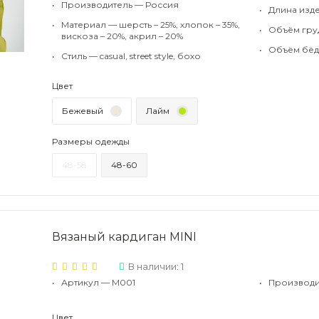
•
Производитель — Россия
•
Длина изде
•
Материал — шерсть – 25%, хлопок – 35%,
•
Объём груд
вискоза – 20%, акрил – 20%
•
Объём бёде
•
Стиль — casual, street style, бохо
Цвет
Бежевый
Лайм
Размеры одежды
48-58
48-60
Вязаный кардиган MINI
В наличии: 1
•
Артикул — M001
•
Производи
Цвет