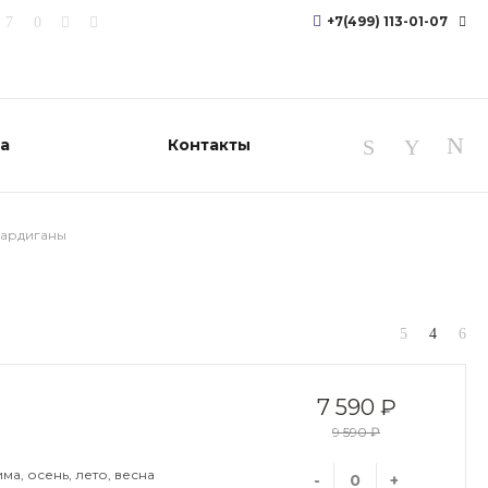
+7(499) 113-01-07
+7 (499) 113 01
07
г. Москва,
та
Контакты
Большой
Сухаревский
переулок, д. 5,
строение 3, под.1
офис 5.
Пн-Пт: 9:30-
кардиганы
18:30
Cб-Вс: 11:00-
18:00
shop@shoppingcore.ru
+7(499) 113-01-
07
г. Воронеж,
Коминтерновский
р-н, ул.Антонова-
Овсеенко,д.13
7 590 ₽
shop@shoppingcore.ru
9 590 ₽
+7(499) 113-01-
ма, осень, лето, весна
07
-
+