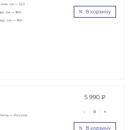
лия, см — 120
В корзину
и, см — 180
р, см — 180
5 990 ₽
-
+
тель — Россия
В корзину