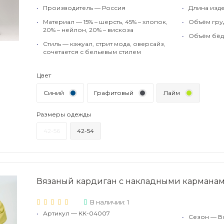
•
Производитель — Россия
•
Длина изде
•
Материал — 15% – шерсть, 45% – хлопок,
•
Объём груд
20% – нейлон, 20% – вискоза
•
Объём бёде
•
Стиль — кэжуал, стрит мода, оверсайз,
сочетается с бельевым стилем
Цвет
Синий
Графитовый
Лайм
Размеры одежды
42-56
42-54
Вязаный кардиган с накладными кармана
В наличии: 1
•
Артикул — КК-04007
•
Сезон — В