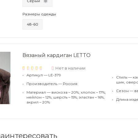
Серый
Размеры одежды
48-60
Вязаный кардиган LETTO
Нет в наличии
•
Артикул — LE-379
•
Стиль — кэ
шик, овер
•
Производитель — Россия
•
Сезон — ве
•
Материал — вискоза – 20%, хлопок – 17%,
нейлон – 12%, шерсть – 15%, эластан – 16%,
•
Длина изде
акрил – 20%
заинтересовать