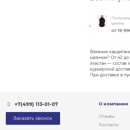
Вязаное платье VIVA
Полупаль
шёлка
от 5 390 ₽
от 19 99
Вязаные кардиганы
наличии? От 42 до
эластан — состав 
курьерской достав
При доставке в пу
О компании
+7(499) 113-01-07
Отзывы
Заказать звонок
Контакты