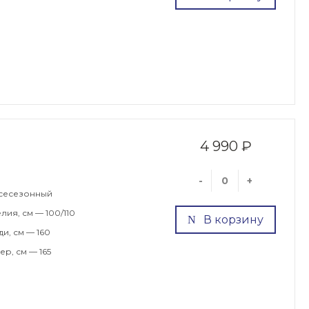
4 990 ₽
-
+
сесезонный
лия, см — 100/110
В корзину
и, см — 160
р, см — 165