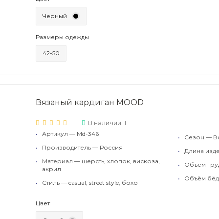
Черный
Размеры одежды
42-50
Вязаный кардиган MOOD
В наличии: 1
•
Артикул — Md-346
•
Сезон — В
•
Производитель — Россия
•
Длина изде
•
Материал — шерсть, хлопок, вискоза,
•
Объём груд
акрил
•
Объём бёде
•
Стиль — casual, street style, бохо
Цвет