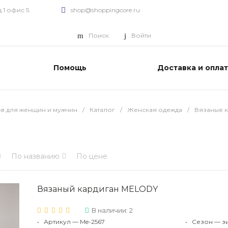
.1 офис 5.
shop@shoppingcore.ru
Поиск
Войти
ы
Помощь
Доставка и опла
ов для женщин и мужчин
/
Каталог
/
Женская одежда
/
Вязаные 
По названию
По цене
Вязаный кардиган MELODY
В наличии: 2
•
Артикул — Me-2567
•
Сезон — зи