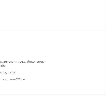
жуал, стрит мода, бохо, спорт-
сайз
сна, лето
лия, см — 127 см